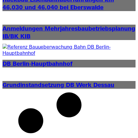
46,030 und 46,040 bei Eberswalde
Anmeldungen Mehrjahres­baubetriebs­planung
IB/BK KIB
DB Berlin-Hauptbahnhof
Grundinstand­setzung DB Werk Dessau