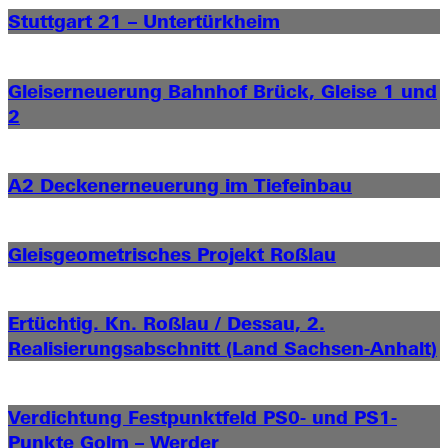
Stuttgart 21 – Untertürkheim
Gleiserneuerung Bahnhof Brück, Gleise 1 und
2
A2 Deckenerneuerung im Tiefeinbau
Gleisgeometrisches Projekt Roßlau
Ertüchtig. Kn. Roßlau / Dessau, 2.
Realisierungs­abschnitt (Land Sachsen-Anhalt)
Verdichtung Fest­punktfeld PS0- und PS1-
Punkte Golm – Werder