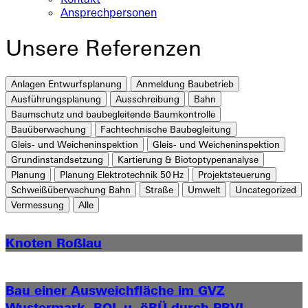
Ansprechpersonen
Unsere
Referenzen
Anlagen Entwurfsplanung
Anmeldung Baubetrieb
Ausführungsplanung
Ausschreibung
Bahn
Baumschutz und baubegleitende Baumkontrolle
Bauüberwachung
Fachtechnische Baubegleitung
Gleis- und Weicheninspektion
Gleis- und Weicheninspektion
Grundinstandsetzung
Kartierung & Biotoptypenanalyse
Planung
Planung Elektrotechnik 50 Hz
Projektsteuerung
Schweißüberwachung Bahn
Straße
Umwelt
Uncategorized
Vermessung
Alle
Knoten Roßlau
Bau einer Ausweichfläche im GVZ
Wustermark, BOL u. öBÜ durch PBVI